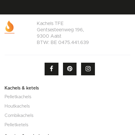
Kachels TFE
Gentsesteenweg 196,
9300 Aalst
BTW: BE 0475.441.639
Kachels & ketels
Pelletkachels
Houtkachels
Combikachels
Pelletketels