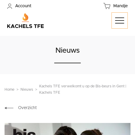
Account
Mandje
Nieuws
Kachels TFE verwelkomt u op de Bis-beurs in Gent |
Home
Nieuws
Kachels TFE
Overzicht