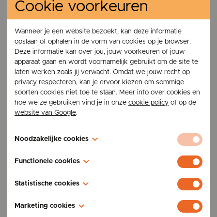
Cookie voorkeuren
Kachels TFE
Gentsesteenweg 196,
9300 Aalst
Wanneer je een website bezoekt, kan deze informatie
BTW: BE 0475.441.639
opslaan of ophalen in de vorm van cookies op je browser.
Deze informatie kan over jou, jouw voorkeuren of jouw
apparaat gaan en wordt voornamelijk gebruikt om de site te
laten werken zoals jij verwacht. Omdat we jouw recht op
privacy respecteren, kan je ervoor kiezen om sommige
soorten cookies niet toe te staan. Meer info over cookies en
hoe we ze gebruiken vind je in onze
cookie policy
of op de
Kachels & ketels
website van Google
.
Pelletkachels
Noodzakelijke cookies
Houtkachels
Combikachels
Deze cookies zijn nodig voor de werking van de website en
Functionele cookies
kunnen niet worden uitgeschakeld in onze systemen. U kunt
Pelletketels
uw browser instellen om deze cookies te blokkeren of u te
Deze cookies stellen een website in staat om keuzes te
Statistische cookies
waarschuwen, maar sommige delen van de site zullen dan
Service & onderhoud
onthouden die u in het verleden hebt gemaakt, zoals uw
niet werken. Deze cookies slaan geen persoonlijk
voorkeurstaal, de regio waarvoor u weersverwachtingen wilt,
Ook bekend als "prestatiecookies". Deze cookies
Onderhoud
Marketing cookies
identificeerbare informatie op.
of uw gebruikersnaam en wachtwoord, zodat u automatisch
verzamelen informatie over hoe u een website gebruikt,