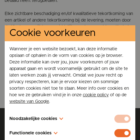
betaald heeft terugbetalen.
Elke zichtbare beschadiging en/of kwalitatieve tekortkoming van
een artikel of andere tekortkoming bij de levering, moeten door
de Klant onverwijld en onmiddellijk worden gemeld aan Kachels
Cookie voorkeuren
TFE.
Het risico wegens verlies of beschadiging gaat over op de Klant
Wanneer je een website bezoekt, kan deze informatie
vanaf hij (of een door hem aangewezen derde partij, die niet de
opslaan of ophalen in de vorm van cookies op je browser.
vervoerder is) de goederen fysiek in bezit heeft gekregen. Het
Deze informatie kan over jou, jouw voorkeuren of jouw
risico gaat echter al over op de Klant bij levering aan de
apparaat gaan en wordt voornamelijk gebruikt om de site te
vervoerder, als de vervoerder van de Klant de opdracht heeft
laten werken zoals jij verwacht. Omdat we jouw recht op
gekregen de goederen te vervoeren en deze keuze niet door
privacy respecteren, kan je ervoor kiezen om sommige
Kachels TFE was geboden.
soorten cookies niet toe te staan. Meer info over cookies en
hoe we ze gebruiken vind je in onze
cookie policy
of op de
website van Google
.
Noodzakelijke cookies
Blijf op de hoogte van promoties & nieuws
Deze cookies zijn nodig voor de werking van de website en
Functionele cookies
kunnen niet worden uitgeschakeld in onze systemen. U kunt