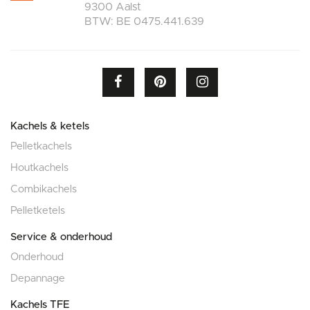
9300 Aalst
BTW: BE 0475.441.639
Kachels & ketels
Pelletkachels
Houtkachels
Combikachels
Pelletketels
Service & onderhoud
Onderhoud
Depannage
Kachels TFE