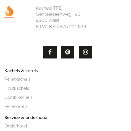
Kachels TFE
Gentsesteenweg 196,
9300 Aalst
BTW: BE 0475.441.639
Kachels & ketels
Pelletkachels
Houtkachels
Combikachels
Pelletketels
Service & onderhoud
Onderhoud