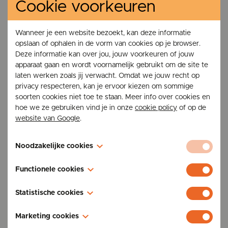
Cookie voorkeuren
Kachels TFE
Gentsesteenweg 196,
9300 Aalst
Wanneer je een website bezoekt, kan deze informatie
BTW: BE 0475.441.639
opslaan of ophalen in de vorm van cookies op je browser.
Deze informatie kan over jou, jouw voorkeuren of jouw
apparaat gaan en wordt voornamelijk gebruikt om de site te
laten werken zoals jij verwacht. Omdat we jouw recht op
privacy respecteren, kan je ervoor kiezen om sommige
soorten cookies niet toe te staan. Meer info over cookies en
hoe we ze gebruiken vind je in onze
cookie policy
of op de
Kachels & ketels
website van Google
.
Pelletkachels
Noodzakelijke cookies
Houtkachels
Combikachels
Deze cookies zijn nodig voor de werking van de website en
Functionele cookies
kunnen niet worden uitgeschakeld in onze systemen. U kunt
Pelletketels
uw browser instellen om deze cookies te blokkeren of u te
Deze cookies stellen een website in staat om keuzes te
Statistische cookies
waarschuwen, maar sommige delen van de site zullen dan
Service & onderhoud
onthouden die u in het verleden hebt gemaakt, zoals uw
niet werken. Deze cookies slaan geen persoonlijk
voorkeurstaal, de regio waarvoor u weersverwachtingen wilt,
Ook bekend als "prestatiecookies". Deze cookies
Onderhoud
Marketing cookies
identificeerbare informatie op.
of uw gebruikersnaam en wachtwoord, zodat u automatisch
verzamelen informatie over hoe u een website gebruikt,