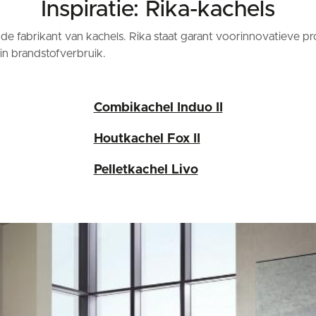
Inspiratie: Rika-kachels
e fabrikant van kachels. Rika staat garant voor
innovatieve pr
 in brandstofverbruik.
Combikachel Induo II
Houtkachel Fox II
Pelletkachel Livo