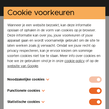
Cookie voorkeuren
Kachels TFE
Wanneer je een website bezoekt, kan deze informatie
Gentsesteenweg 196,
opslaan of ophalen in de vorm van cookies op je browser.
9300 Aalst
Deze informatie kan over jou, jouw voorkeuren of jouw
BTW: BE 0475.441.639
apparaat gaan en wordt voornamelijk gebruikt om de site te
laten werken zoals jij verwacht. Omdat we jouw recht op
privacy respecteren, kan je ervoor kiezen om sommige
soorten cookies niet toe te staan. Meer info over cookies en
hoe we ze gebruiken vind je in onze
cookie policy
of op de
website van Google
.
Kachels & ketels
Noodzakelijke cookies
Pelletkachels
Deze cookies zijn nodig voor de werking van de website en
Houtkachels
Functionele cookies
kunnen niet worden uitgeschakeld in onze systemen. U kunt
Combikachels
uw browser instellen om deze cookies te blokkeren of u te
Deze cookies stellen een website in staat om keuzes te
Statistische cookies
waarschuwen, maar sommige delen van de site zullen dan
Pelletketels
onthouden die u in het verleden hebt gemaakt, zoals uw