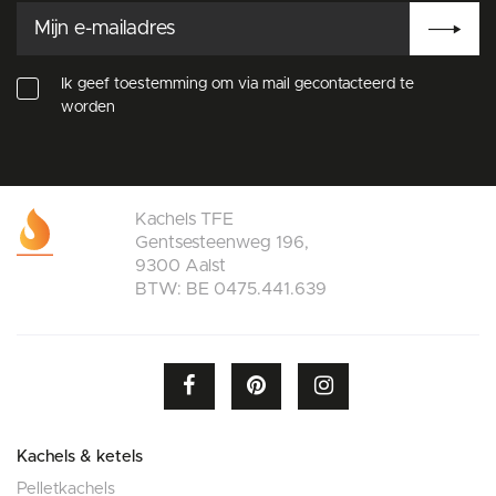
Ik geef toestemming om via mail gecontacteerd te
worden
Kachels TFE
Gentsesteenweg 196,
9300 Aalst
BTW: BE 0475.441.639
Kachels & ketels
Pelletkachels