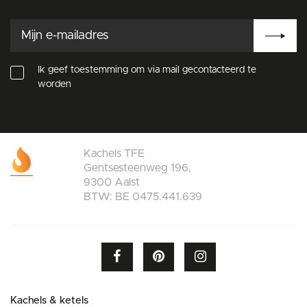
Ik geef toestemming om via mail gecontacteerd te
worden
Kachels TFE
Gentsesteenweg 196,
9300 Aalst
BTW: BE 0475.441.639
Kachels & ketels