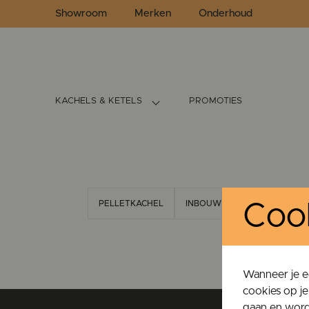
Showroom
Merken
Onderhoud
KACHELS & KETELS
PROMOTIES
PELLETKACHEL
INBOUW PELLETKACHEL
Coo
Wanneer je e
cookies op j
gaan en wordt