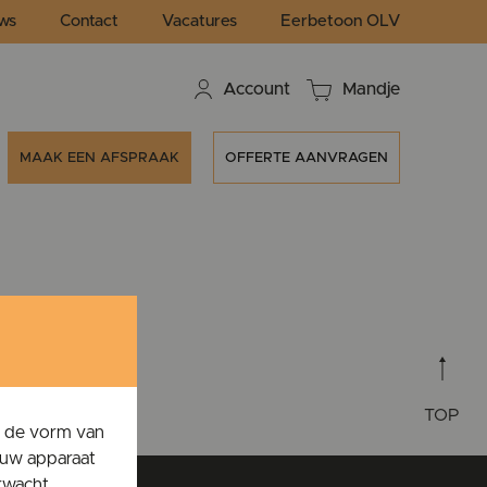
ws
Contact
Vacatures
Eerbetoon OLV
Account
Mandje
MAAK EEN AFSPRAAK
OFFERTE AANVRAGEN
TOP
n de vorm van
ouw apparaat
rwacht.