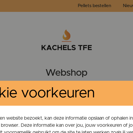
Pellets bestellen
Nieu
Webshop
COMBIKACHEL
HOUTKACHEL
PELLETKETEL
kie voorkeuren
en website bezoekt, kan deze informatie opslaan of ophalen i
e browser. Deze informatie kan over jou, jouw voorkeuren of j
 voornamelijk gebruikt om de site te laten werken zoals jij ve