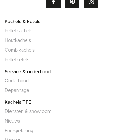
Kachels & ketels
Pelletkachels
Houtkachels
Combikachels
Pelletketels
Service & onderhoud
Onderhoud
Depannage
Kachels TFE
Diensten & showroom
Nieuws
Energielening