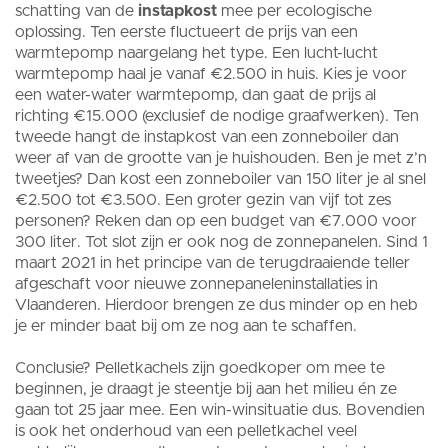
schatting van de
instapkost
mee per ecologische
oplossing. Ten eerste fluctueert de prijs van een
warmtepomp naargelang het type. Een lucht-lucht
warmtepomp haal je vanaf €2.500 in huis. Kies je voor
een water-water warmtepomp, dan gaat de prijs al
richting €15.000 (exclusief de nodige graafwerken). Ten
tweede hangt de instapkost van een zonneboiler dan
weer af van de grootte van je huishouden. Ben je met z’n
tweetjes? Dan kost een zonneboiler van 150 liter je al snel
€2.500 tot €3.500. Een groter gezin van vijf tot zes
personen? Reken dan op een budget van €7.000 voor
300 liter. Tot slot zijn er ook nog de zonnepanelen. Sind 1
maart 2021 in het principe van de terugdraaiende teller
afgeschaft voor nieuwe zonnepaneleninstallaties in
Vlaanderen. Hierdoor brengen ze dus minder op en heb
je er minder baat bij om ze nog aan te schaffen.
Conclusie? Pelletkachels zijn goedkoper om mee te
beginnen, je draagt je steentje bij aan het milieu én ze
gaan tot 25 jaar mee. Een win-winsituatie dus. Bovendien
is ook het onderhoud van een pelletkachel veel