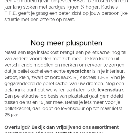
een gemiddeld gezin ongeveer €520. De kosten van een
jaar lang stoken met aardgas liggen ⅕ hoger. Kachels
T.F.E. geeft je graag een beter zicht op jouw persoonlijke
situatie met een offerte op maat.
Nog meer pluspunten
Naast een lage instapkost brengt een pelletkachel nog tal
van andere voordelen met zich mee. Je kan kiezen uit
verschillende modellen en merken om ervoor te zorgen
dat je pelletkachel een echte
eyecatcher
is in je interieur.
Groot, klein, zwart of bordeaux. Bij Kachels T.F.E. vind je
gegarandeerd de pelletkachel van uw dromen. Nog een
belangrijk punt dat we willen aanhalen is de
levensduur
.
Een pelletkachel op basis van plaatstaal gaat gemiddeld
tussen de 10 en 15 jaar mee. Betaal je iets meer voor je
pelletkachel, dan loopt de levensduur op tot maar liefst
25 jaar.
Overtuigd? Bekijk dan vrijblijvend ons assortiment