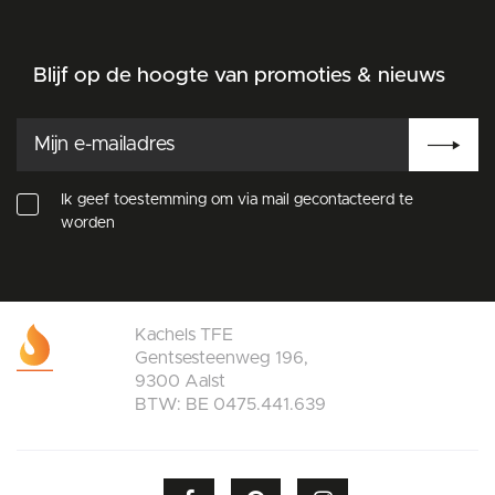
Blijf op de hoogte van promoties & nieuws
Ik geef toestemming om via mail gecontacteerd te
worden
Kachels TFE
Gentsesteenweg 196,
9300 Aalst
BTW: BE 0475.441.639