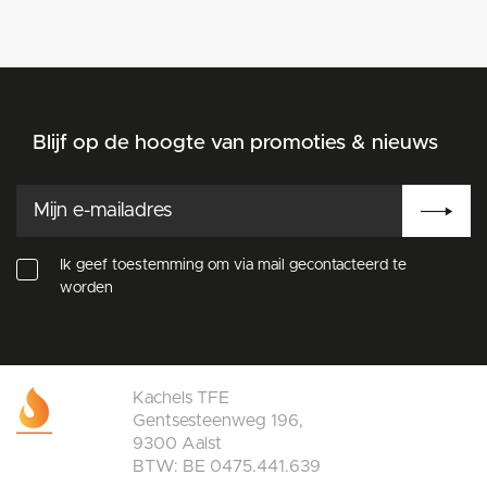
Blijf op de hoogte van promoties & nieuws
Ik geef toestemming om via mail gecontacteerd te
worden
Kachels TFE
Gentsesteenweg 196,
9300 Aalst
BTW: BE 0475.441.639