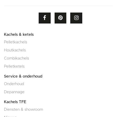
Kachels & ketels
Pelletkachels
Houtkachels
Combikachels
Pelletketels
Service & onderhoud
Onderhoud
Depannage
Kachels TFE
Diensten & showroom