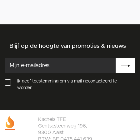
Blijf op de hoogte van promoties & nieuws
Ik geef toestemming om via mail gecontacteerd te
worden
Kachels TFE
Gentsesteenweg 196,
9300 Aalst
BTW: BE 0475.441.639