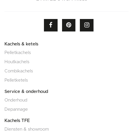
Kachels & ketels
Pelletkachels
Houtkachels
Combikachels
Pelletketels
Service & onderhoud
Onderhoud
Depannage
Kachels TFE
Diensten & showroom